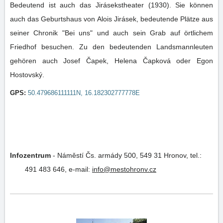
Bedeutend ist auch das Jirásekstheater (1930). Sie können
auch das Geburtshaus von Alois Jirásek, bedeutende Plätze aus
seiner Chronik "Bei uns" und auch sein Grab auf örtlichem
Friedhof besuchen. Zu den bedeutenden Landsmannleuten
gehören auch Josef Čapek, Helena Čapková oder Egon
Hostovský.
GPS:
50.479686111111N, 16.182302777778E
Infozentrum
-
Náměstí Čs. armády 500, 549 31 Hronov,
tel.:
491 483 646,
e-mail:
info@mestohronv.cz